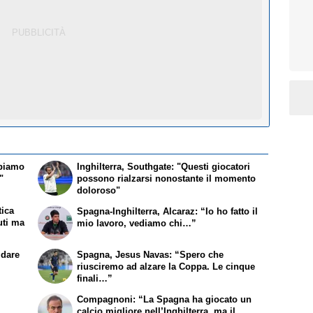
bbiamo
Inghilterra, Southgate: "Questi giocatori
"
possono rialzarsi nonostante il momento
doloroso"
tica
Spagna-Inghilterra, Alcaraz: “Io ho fatto il
uti ma
mio lavoro, vediamo chi…”
 dare
Spagna, Jesus Navas: “Spero che
riusciremo ad alzare la Coppa. Le cinque
finali…”
Compagnoni: “La Spagna ha giocato un
calcio migliore nell’Inghilterra, ma il