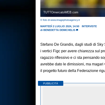
TUTTOmercatoWEB.com
© foto di www.imagephotoagency.it
MARTEDÌ 2 LUGLIO 2024, 14:50
INTERVISTE
di
BENEDETTA DEMICHELIS
Stefano De Grandis, dagli studi di Sky 
i vertici Figc per avere chiarezza sul 
ragazzo riflessivo e ci sta pensando so
avrebbe dato le dimissioni, ma magari
il progetto futuro della Federazione ri
PUBBLICITÀ