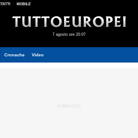
TATTI
MOBILE
7 agosto ore 20:07
Cronache
Video