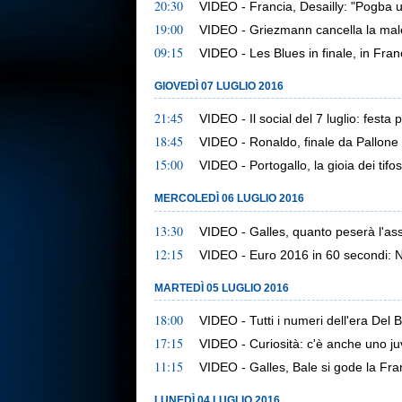
20:30
VIDEO - Francia, Desailly: "Pogba
19:00
VIDEO - Griezmann cancella la mal
09:15
VIDEO - Les Blues in finale, in Franc
GIOVEDÌ 07 LUGLIO 2016
21:45
VIDEO - Il social del 7 luglio: festa
18:45
VIDEO - Ronaldo, finale da Pallone 
15:00
VIDEO - Portogallo, la gioia dei tifos
MERCOLEDÌ 06 LUGLIO 2016
13:30
VIDEO - Galles, quanto peserà l'as
12:15
VIDEO - Euro 2016 in 60 secondi: 
MARTEDÌ 05 LUGLIO 2016
18:00
VIDEO - Tutti i numeri dell'era Del 
17:15
VIDEO - Curiosità: c'è anche uno ju
11:15
VIDEO - Galles, Bale si gode la Fra
LUNEDÌ 04 LUGLIO 2016