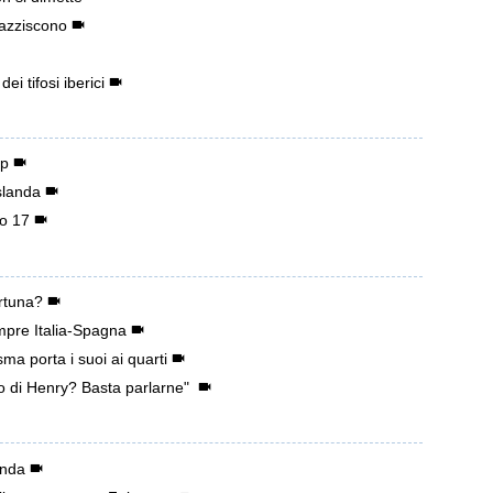
mpazziscono
i tifosi iberici
ap
Islanda
no 17
ortuna?
empre Italia-Spagna
a porta i suoi ai quarti
o di Henry? Basta parlarne"
anda