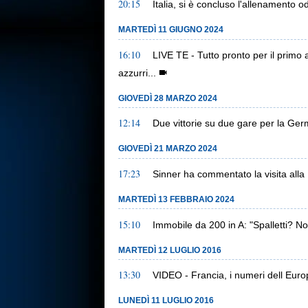
20:15
Italia, si è concluso l'allenamento od
MARTEDÌ 11 GIUGNO 2024
16:10
LIVE TE - Tutto pronto per il primo a
azzurri...
GIOVEDÌ 28 MARZO 2024
12:14
Due vittorie su due gare per la Germ
GIOVEDÌ 21 MARZO 2024
17:23
Sinner ha commentato la visita alla
MARTEDÌ 13 FEBBRAIO 2024
15:10
Immobile da 200 in A: "Spalletti? N
MARTEDÌ 12 LUGLIO 2016
13:30
VIDEO - Francia, i numeri dell Eu
LUNEDÌ 11 LUGLIO 2016