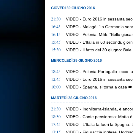
GIOVEDÌ 30 GIUGNO 2016
21:30
VIDEO - Euro 2016 in sessanta sec
16:45
VIDEO - Malagò: "In Germania sono ter
16:15
VIDEO - Polonia, Milik: "Bello gioc
15:45
VIDEO - L'Italia in 60 secondi, gior
15:30
VIDEO - Il fatto del 30 giugno: Bale 
MERCOLEDÌ 29 GIUGNO 2016
18:45
VIDEO - Polonia-Portogallo: ecco tut
12:45
VIDEO - Euro 2016 in sessanta sec
10:00
VIDEO - Spagna, si torna a casa
MARTEDÌ 28 GIUGNO 2016
21:30
VIDEO - Inghilterra-Islanda, è ancor
18:30
VIDEO - Conte pensieroso: Motta è 
17:45
VIDEO - L'Italia fa fuori la Spagna: ti
17:15
VIDEO - Figuraccia inglese, Hodgso