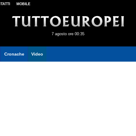
TATTI
MOBILE
7 agosto ore 00:35
Cronache
Video