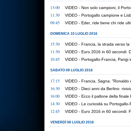
13:00
VIDEO - Non solo campioni, il Portog
11:30
VIDEO - Portogallo campione e Lis
09:45
VIDEO - Eder, ride bene chi ride ult
DOMENICA 10 LUGLIO 2016
15:30
VIDEO - Francia, la strada verso la f
11:30
VIDEO - Euro 2016 in 60 secondi
10:45
VIDEO - Portogallo-Francia, Parigi i
SABATO 09 LUGLIO 2016
17:15
VIDEO - Francia, Sagna: "Ronaldo è
16:30
VIDEO - Dieci anni da Berlino: rivi
16:00
VIDEO - Ecco il pallone della finale
14:30
VIDEO - Le curiosità su Portogallo-
12:45
VIDEO - Euro 2016 in 60 secondi: 
VENERDÌ 08 LUGLIO 2016