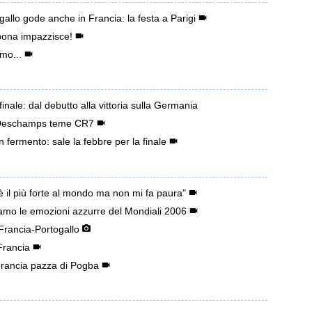
allo gode anche in Francia: la festa a Parigi
bona impazzisce!
imo...
inale: dal debutto alla vittoria sulla Germania
: Deschamps teme CR7
n fermento: sale la febbre per la finale
 il più forte al mondo ma non mi fa paura"
viamo le emozioni azzurre del Mondiali 2006
 Francia-Portogallo
Francia
Francia pazza di Pogba