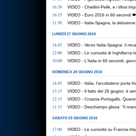
16:30
VIDEO - Chiellini-Pellè, e i tifosi i
16:15
VIDEO - Euro 2016 in 60 secondi
11:30
VIDEO - Italia-Spagna, la delusione de
LUNEDÌ 27 GIUGNO 2016
14:45
VIDEO - Verso Italia-Spagna: il rec
12:00
VIDEO - Le curiosità di Inghilterra-
10:00
VIDEO - L'Italia in 60 secondi, gior
DOMENICA 26 GIUGNO 2016
14:45
VIDEO - Italia, l'arcobaleno porta f
13:15
VIDEO - Il fatto del 26 giugno: è s
12:15
VIDEO - Croazia-Portogallo, Quaresm
11:15
VIDEO - Deschamps glissa: "Il man
SABATO 25 GIUGNO 2016
17:00
VIDEO - Le curiosità su Francia-Irl