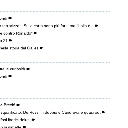
ondi
rorizzati. Sulla carta sono più forti, ma l'Italia è...
are contro Ronaldo"
no 21
nella storia del Galles
te le curiosità
ondi
a Brexit!
squalificato, De Rossi in dubbio e Candreva è quasi out
fosi iberici delusi
n si dimette