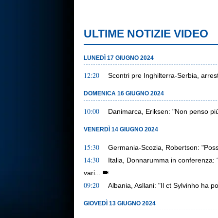
ULTIME NOTIZIE VIDEO
LUNEDÌ 17 GIUGNO 2024
12:20
Scontri pre Inghilterra-Serbia, arresta
DOMENICA 16 GIUGNO 2024
10:00
Danimarca, Eriksen: "Non penso più
VENERDÌ 14 GIUGNO 2024
15:30
Germania-Scozia, Robertson: "Poss
14:30
Italia, Donnarumma in conferenza: “
vari...
09:20
Albania, Asllani: "Il ct Sylvinho ha 
GIOVEDÌ 13 GIUGNO 2024