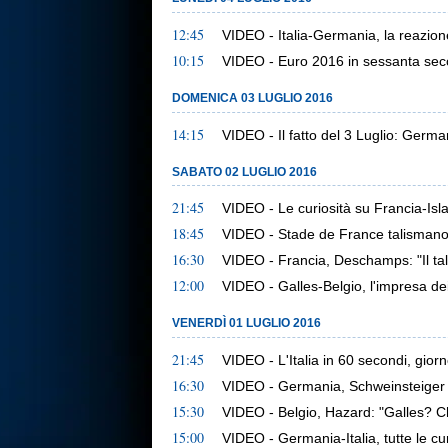
12:45
VIDEO - Italia-Germania, la reazione 
10:15
VIDEO - Euro 2016 in sessanta sec
DOMENICA 03 LUGLIO 2016
14:15
VIDEO - Il fatto del 3 Luglio: Germani
SABATO 02 LUGLIO 2016
21:45
VIDEO - Le curiosità su Francia-Isl
18:45
VIDEO - Stade de France talismano
16:30
VIDEO - Francia, Deschamps: "Il tale
12:00
VIDEO - Galles-Belgio, l'impresa de
VENERDÌ 01 LUGLIO 2016
21:45
VIDEO - L'Italia in 60 secondi, gior
16:30
VIDEO - Germania, Schweinsteiger
15:30
VIDEO - Belgio, Hazard: "Galles? Ch
15:00
VIDEO - Germania-Italia, tutte le cur