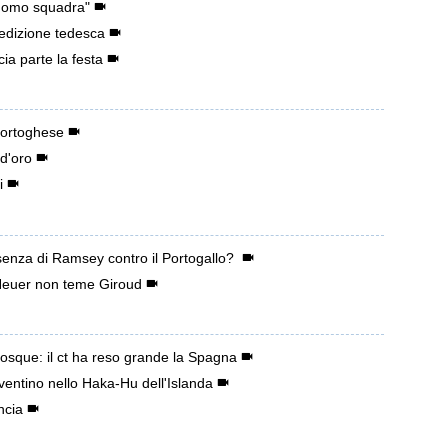
 uomo squadra"
edizione tedesca
ia parte la festa
 portoghese
d'oro
i
senza di Ramsey contro il Portogallo?
Neuer non teme Giroud
Bosque: il ct ha reso grande la Spagna
ventino nello Haka-Hu dell'Islanda
ncia