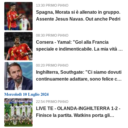
13:30 PRIMO PIANO
Spagna, Morata si è allenato in gruppo.
Assente Jesus Navas. Out anche Pedri
08:30 PRIMO PIANO
Corsera - Yamal: "Gol alla Francia
speciale e indimenticabile. La mia vità è
cambiata, ma sono sempre lo stesso"
00:20 PRIMO PIANO
Inghilterra, Southgate: "Ci siamo dovuti
continuamente adattare, sono felice che
Watkins abbia avuto il suo momento"
Mercoledì 10 Luglio 2024
22:54 PRIMO PIANO
LIVE TE - OLANDA-INGHILTERRA 1-2 -
Finisce la partita. Watkins porta gli
inglesi in finale