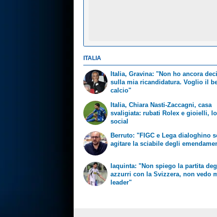
ITALIA
Italia, Gravina: "Non ho ancora dec
sulla mia ricandidatura. Voglio il b
calcio"
Italia, Chiara Nasti-Zaccagni, casa
svaligiata: rubati Rolex e gioielli, l
social
Berruto: "FIGC e Lega dialoghino 
agitare la sciabile degli emendamen
Iaquinta: "Non spiego la partita deg
azzurri con la Svizzera, non vedo m
leader"