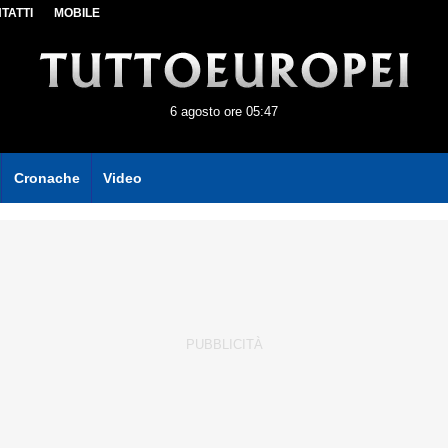
TATTI
MOBILE
6 agosto ore 05:47
Cronache
Video