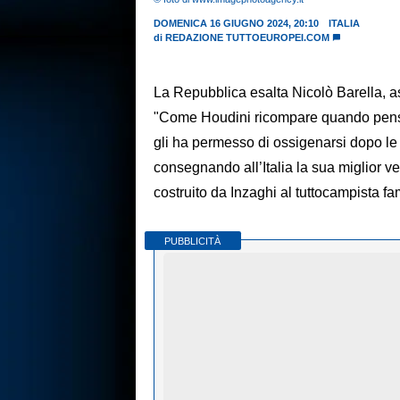
DOMENICA 16 GIUGNO 2024, 20:10
ITALIA
di
REDAZIONE TUTTOEUROPEI.COM
La Repubblica esalta Nicolò Barella, a
"Come Houdini ricompare quando pensav
gli ha permesso di ossigenarsi dopo le 5
consegnando all’Italia la sua miglior v
costruito da Inzaghi al tuttocampista 
PUBBLICITÀ