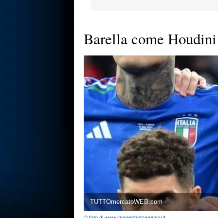
Barella come Houdini
TUTTOmercatoWEB.com
© foto di www.imagephotoagency.it