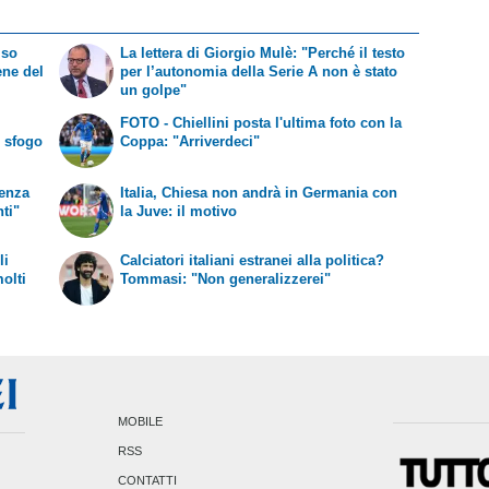
iso
La lettera di Giorgio Mulè: "Perché il testo
ene del
per l’autonomia della Serie A non è stato
un golpe"
FOTO - Chiellini posta l'ultima foto con la
o sfogo
Coppa: "Arriverdeci"
senza
Italia, Chiesa non andrà in Germania con
ti"
la Juve: il motivo
li
Calciatori italiani estranei alla politica?
olti
Tommasi: "Non generalizzerei"
MOBILE
RSS
CONTATTI