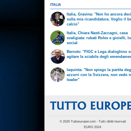
ITALIA
Italia, Gravina: "Non ho ancora dec
sulla mia ricandidatura. Voglio il b
calcio"
Italia, Chiara Nasti-Zaccagni, casa
svaligiata: rubati Rolex e gioielli, l
social
Berruto: "FIGC e Lega dialoghino 
agitare la sciabile degli emendamen
Iaquinta: "Non spiego la partita deg
azzurri con la Svizzera, non vedo m
leader"
© 2026 Tuttoeuropei.com - Tutti i diritti riservati
EURO 2024