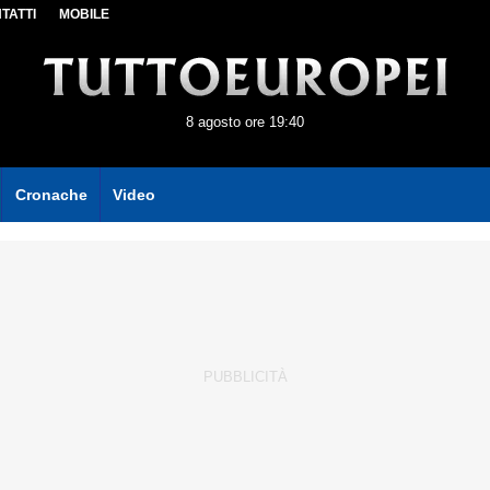
TATTI
MOBILE
8 agosto ore 19:40
Cronache
Video