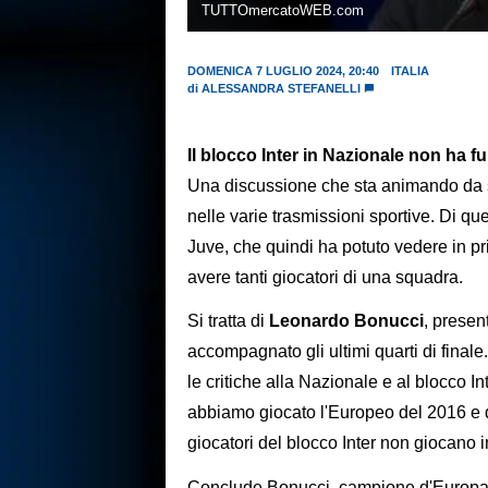
TUTTOmercatoWEB.com
DOMENICA 7 LUGLIO 2024, 20:40
ITALIA
di
ALESSANDRA STEFANELLI
Il blocco Inter in Nazionale non ha 
Una discussione che sta animando da set
nelle varie trasmissioni sportive. Di 
Juve, che quindi ha potuto vedere in 
avere tanti giocatori di una squadra.
Si tratta di
Leonardo Bonucci
, presen
accompagnato gli ultimi quarti di final
le critiche alla Nazionale e al blocco In
abbiamo giocato l'Europeo del 2016 e d
giocatori del blocco Inter non giocano 
Conclude Bonucci, campione d'Europa co