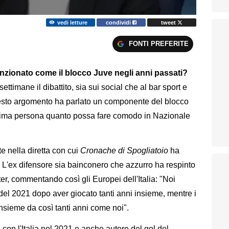
vedi letture
condividi
tweet
FONTI PREFERITE
funzionato come il blocco Juve negli anni passati?
timane il dibattito, sia sui social che al bar sport e
questo argomento ha parlato un componente del blocco
prima persona quanto possa fare comodo in Nazionale
te nella diretta con cui
Cronache di Spogliatoio
ha
e. L'ex difensore sia bainconero che azzurro ha respinto
ter, commentando così gli Europei dell'Italia: "Noi
el 2021 dopo aver giocato tanti anni insieme, mentre i
insieme da così tanti anni come noi".
n l'Italia nel 2021 e anche autore del gol del