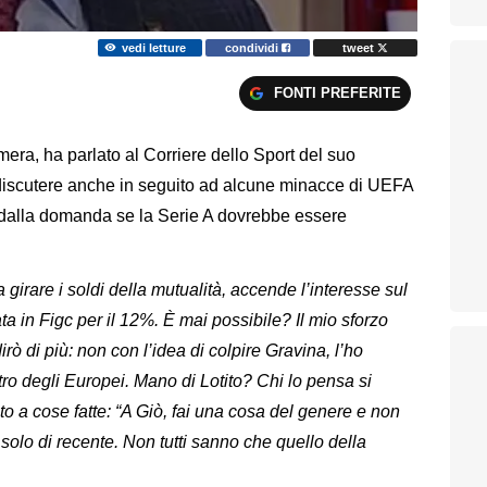
vedi letture
condividi
tweet
FONTI PREFERITE
mera, ha parlato al Corriere dello Sport del suo
iscutere anche in seguito ad alcune minacce di UEFA
 dalla domanda se la Serie A dovrebbe essere
a girare i soldi della mutualità, accende l’interesse sul
a in Figc per il 12%. È mai possibile? Il mio sforzo
ò di più: non con l’idea di colpire Gravina, l’ho
tro degli Europei. Mano di Lotito? Chi lo pensa si
to a cose fatte: “A Giò, fai una cosa del genere e non
 solo di recente. Non tutti sanno che quello della