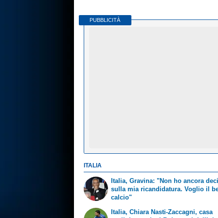
PUBBLICITÀ
ITALIA
Italia, Gravina: "Non ho ancora dec
sulla mia ricandidatura. Voglio il b
calcio"
Italia, Chiara Nasti-Zaccagni, casa