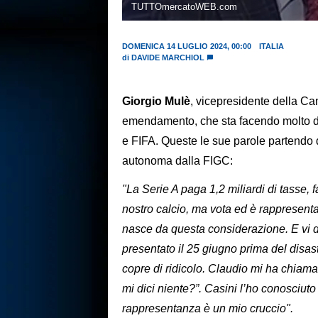
TUTTOmercatoWEB.com
DOMENICA 14 LUGLIO 2024, 00:00
ITALIA
di
DAVIDE MARCHIOL
Giorgio Mulè
, vicepresidente della Ca
emendamento, che sta facendo molto d
e FIFA. Queste le sue parole partendo
autonoma dalla FIGC:
"La Serie A paga 1,2 miliardi di tasse, f
nostro calcio, ma vota ed è rappresentat
nasce da questa considerazione. E vi dir
presentato il 25 giugno prima del disas
copre di ridicolo. Claudio mi ha chiama
mi dici niente?”. Casini l’ho conosciuto
rappresentanza è un mio cruccio".