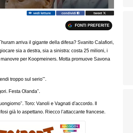
vedi letture
condividi
tweet
FONTI PREFERITE
Thuram arriva il gigante della difesa? Svanito Calafiori,
giocare sia a destra, sia a sinistra: costa 25 milioni, i
 le manovre per Koopmeiners. Motta promuove Savona
rendi troppo sul serio'".
igori. Festa Olanda".
ongiorno". Toro: Vanoli e Vagnati d'accordo. Il
tifosi già lo aspettano. Riecco l'attaccante francese.