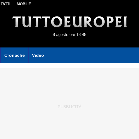
TATTI
MOBILE
8 agosto ore 18:48
Cronache
Video