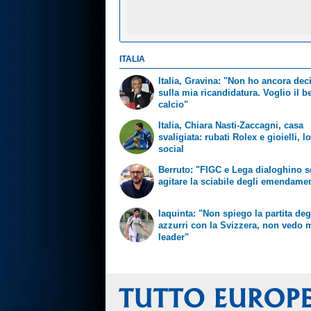
ITALIA
Italia, Gravina: "Non ho ancora dec
sulla mia ricandidatura. Voglio il b
calcio"
Italia, Chiara Nasti-Zaccagni, casa
svaligiata: rubati Rolex e gioielli, l
social
Berruto: "FIGC e Lega dialoghino 
agitare la sciabile degli emendamen
Iaquinta: "Non spiego la partita deg
azzurri con la Svizzera, non vedo m
leader"