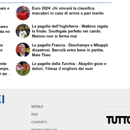
gham e
Euro 2024: chi vincerà la classifica
e
marcatori in caso di arrivo a pari merito
Le pagelle dell’Inghilterra - Watkins regala
liams
la finale. Southgate perfetto nei cambi.
ata no
Mainoo non si ferma mai
Le pagelle Francia - Deschamps e Mbappè
po
disastrosi. Barcolà entra bene in partita.
Male Theo
ente
Le pagelle della Turchia - Akaydin gioie e
hamps.
dolori, Yilmaz il migliore dei suoi
n quasi
MOBILE
RSS
CONTATTI