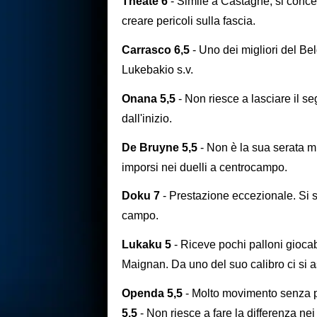
Theate 6
- Simile a Castagne, si concen
creare pericoli sulla fascia.
Carrasco 6,5
- Uno dei migliori del Bel
Lukebakio s.v.
Onana 5,5
- Non riesce a lasciare il se
dall'inizio.
De Bruyne 5,5
- Non è la sua serata mi
imporsi nei duelli a centrocampo.
Doku 7
- Prestazione eccezionale. Si s
campo.
Lukaku 5
- Riceve pochi palloni giocab
Maignan. Da uno del suo calibro ci si 
Openda 5,5
- Molto movimento senza pa
5,5
- Non riesce a fare la differenza nei 