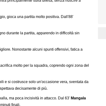
tra principalmente sulla difesa, senza riuscire a
gio, gioca una partita molto positiva. Dall'88'
gno durante la partita, apparendo in difficoltà sin
gliore. Nonostante alcuni spunti offensivi, fatica a
acrifica molto per la squadra, coprendo ogni zona del
ili e si costrusce solo un'occasione vera, sventata da
aspettava decisamente di più.
lla, ma poca incisività in attacco. Dal 63'
Mangala
minuti finali.