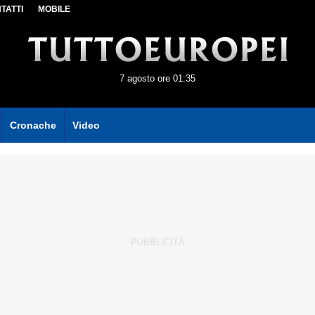
TATTI
MOBILE
7 agosto ore 01:35
Cronache
Video