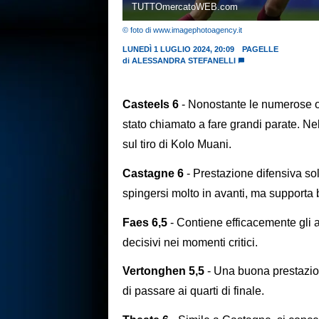
TUTTOmercatoWEB.com
© foto di www.imagephotoagency.it
LUNEDÌ 1 LUGLIO 2024, 20:09
PAGELLE
di
ALESSANDRA STEFANELLI
Casteels 6
- Nonostante le numerose oc
stato chiamato a fare grandi parate. Ne
sul tiro di Kolo Muani.
Castagne 6
- Prestazione difensiva sol
spingersi molto in avanti, ma supporta b
Faes 6,5
- Contiene efficacemente gli a
decisivi nei momenti critici.
Vertonghen 5,5
- Una buona prestazion
di passare ai quarti di finale.