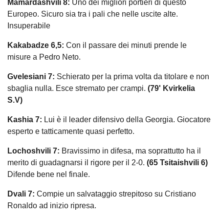
Mamardashvili 8:
Uno dei migliori portieri di questo
Europeo. Sicuro sia tra i pali che nelle uscite alte.
Insuperabile
Kakabadze 6,5:
Con il passare dei minuti prende le
misure a Pedro Neto.
Gvelesiani 7:
Schierato per la prima volta da titolare e non
sbaglia nulla. Esce stremato per crampi.
(79' Kvirkelia
S.V)
Kashia 7:
Lui è il leader difensivo della Georgia. Giocatore
esperto e tatticamente quasi perfetto.
Lochoshvili 7:
Bravissimo in difesa, ma soprattutto ha il
merito di guadagnarsi il rigore per il 2-0.
(65 Tsitaishvili 6)
Difende bene nel finale.
Dvali 7:
Compie un salvataggio strepitoso su Cristiano
Ronaldo ad inizio ripresa.