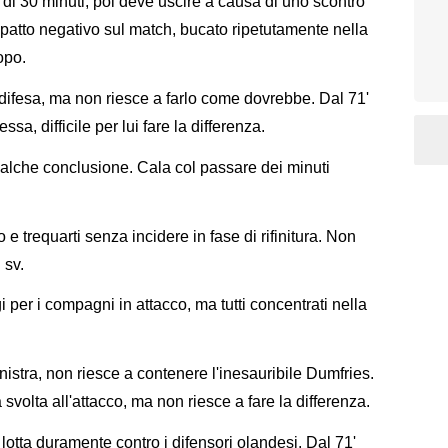
 di 30 minuti, poi deve uscire a causa di uno scontro
patto negativo sul match, bucato ripetutamente nella
opo.
ifesa, ma non riesce a farlo come dovrebbe. Dal 71'
a, difficile per lui fare la differenza.
 qualche conclusione. Cala col passare dei minuti
 trequarti senza incidere in fase di rifinitura. Non
 sv.
 per i compagni in attacco, ma tutti concentrati nella
istra, non riesce a contenere l'inesauribile Dumfries.
svolta all'attacco, ma non riesce a fare la differenza.
otta duramente contro i difensori olandesi. Dal 71'