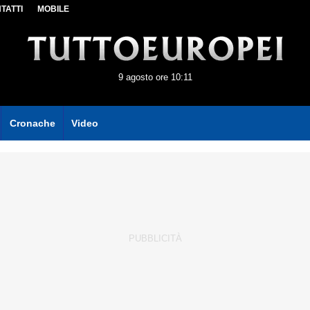
TATTI
MOBILE
9 agosto ore 10:11
Cronache
Video