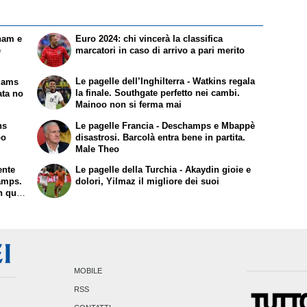
gham e
Euro 2024: chi vincerà la classifica
e
marcatori in caso di arrivo a pari merito
Le pagelle dell’Inghilterra - Watkins regala
liams
la finale. Southgate perfetto nei cambi.
ata no
Mainoo non si ferma mai
Le pagelle Francia - Deschamps e Mbappè
po
disastrosi. Barcolà entra bene in partita.
Male Theo
ente
Le pagelle della Turchia - Akaydin gioie e
hamps.
dolori, Yilmaz il migliore dei suoi
n quasi
MOBILE
RSS