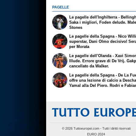
PAGELLE
Le pagelle dell'Inghilterra - Bellin
Saka i migliori, Foden delude. Mal
Stones
Le pagelle della Spagna - Nico Wil
superstar, Dani Olmo decisivo! Ser
per Morata
Le pagelle dell’Olanda - Xavi Simons
Illude. Errore grave di De Vrij. Gak
cancellato da Walker.
Le pagelle della Spagna - De La Fu
offre una lezione di calcio a Desc
Yamal alla Del Piero. Rodri e Fabia
perfetti
© 2026 Tuttoeuropei.com - Tutti i diritti riservati
EURO 2024