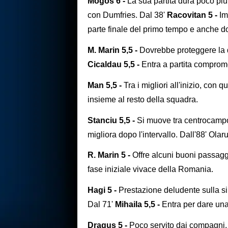
Mogos 6 -
La sua partita dura poco più
con Dumfries. Dal 38'
Racovitan 5 -
Im
parte finale del primo tempo e anche d
M. Marin 5,5 -
Dovrebbe proteggere la d
Cicaldau 5,5 -
Entra a partita compromess
Man 5,5 -
Tra i migliori all'inizio, con
insieme al resto della squadra.
Stanciu 5,5 -
Si muove tra centrocampo e
migliora dopo l'intervallo. Dall'88' Olaru
R. Marin 5 -
Offre alcuni buoni passaggi
fase iniziale vivace della Romania.
Hagi 5 -
Prestazione deludente sulla sin
Dal 71'
Mihaila 5,5 -
Entra per dare una 
Dragus 5 -
Poco servito dai compagni, l