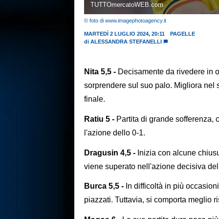
TUTTOmercatoWEB.com
© foto di www.imagephotoagency.it
MARTEDÌ 2 LUGLIO 2024, 20:11
PAGELLE
di
ALESSANDRA STEFANELLI
Nita 5,5 -
Decisamente da rivedere in o
sorprendere sul suo palo. Migliora nel 
finale.
Ratiu 5 -
Partita di grande sofferenza, 
l'azione dello 0-1.
Dragusin 4,5 -
Inizia con alcune chiusu
viene superato nell'azione decisiva del
Burca 5,5 -
In difficoltà in più occasion
piazzati. Tuttavia, si comporta meglio r