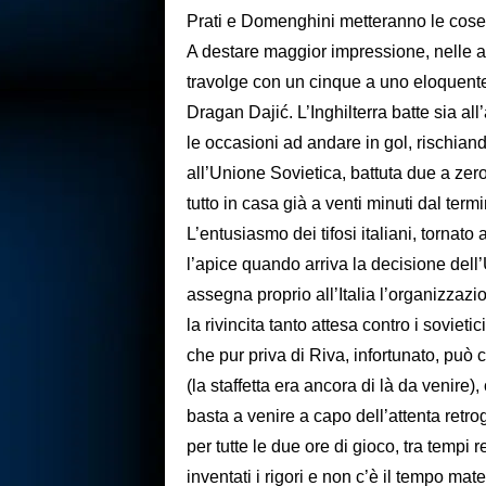
Prati e Domenghini metteranno le cose
A destare maggior impressione, nelle al
travolge con un cinque a uno eloquente 
Dragan Dajić. L’Inghilterra batte sia a
le occasioni ad andare in gol, rischian
all’Unione Sovietica, battuta due a zer
tutto in casa già a venti minuti dal term
L’entusiasmo dei tifosi italiani, tornat
l’apice quando arriva la decisione dell’
assegna proprio all’Italia l’organizzazi
la rivincita tanto attesa contro i soviet
che pur priva di Riva, infortunato, può 
(la staffetta era ancora di là da venire
basta a venire a capo dell’attenta retro
per tutte le due ore di gioco, tra temp
inventati i rigori e non c’è il tempo ma