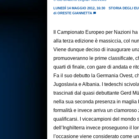
LUNEDÌ 14 MAGGIO 2012, 16:30
STORIA DEGLI E
di
ORESTE GIANNETTA
Il Campionato Europeo per Nazioni ha o
alla terza edizione è massiccia, col num
Viene dunque deciso di inaugurare una 
promuoveranno le prime classificate, c
quarti di finale, con gare di andata e rit
Fa il suo debutto la Germania Ovest, ch
Jugoslavia e Albania. I tedeschi scivol
trascinati dal quasi debuttante Gerd Mü
nella sua seconda presenza in maglia b
formalità e invece arriva un clamoroso 
qualificarsi. I vicecampioni del mondo
dell’Inghilterra invece proseguono il
l’occasione viene considerato come un