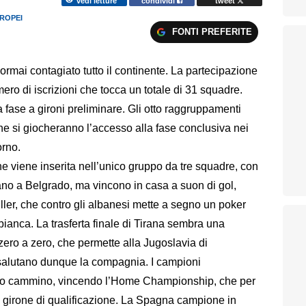
vedi letture
condividi
tweet
UROPEI
FONTI PREFERITE
rmai contagiato tutto il continente. La partecipazione
ero di iscrizioni che tocca un totale di 31 squadre.
fase a gironi preliminare. Gli otto raggruppamenti
he si giocheranno l’accesso alla fase conclusiva nei
orno.
e viene inserita nell’unico gruppo da tre squadre, con
ano a Belgrado, ma vincono in casa a suon di gol,
ller, che contro gli albanesi mette a segno un poker
ianca. La trasferta finale di Tirana sembra una
zero a zero, che permette alla Jugoslavia di
 salutano dunque la compagnia. I campioni
 loro cammino, vincendo l’Home Championship, che per
 girone di qualificazione. La Spagna campione in