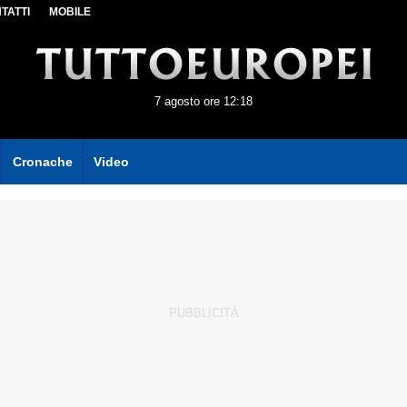
TATTI
MOBILE
7 agosto ore 12:18
Cronache
Video