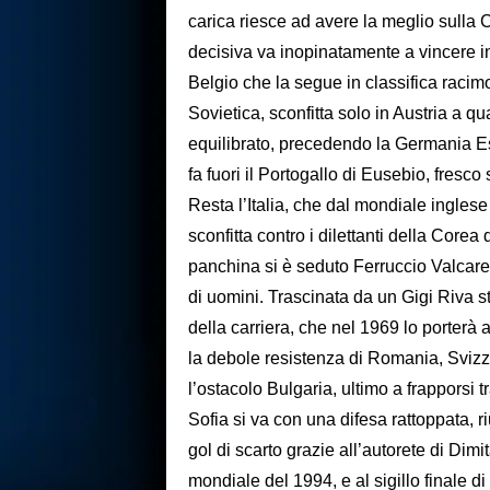
carica riesce ad avere la meglio sulla 
decisiva va inopinatamente a vincere i
Belgio che la segue in classifica racim
Sovietica, sconfitta solo in Austria a q
equilibrato, precedendo la Germania Est
fa fuori il Portogallo di Eusebio, fresc
Resta l’Italia, che dal mondiale inglese
sconfitta contro i dilettanti della Corea
panchina si è seduto Ferruccio Valcareg
di uomini. Trascinata da un Gigi Riva s
della carriera, che nel 1969 lo porterà 
la debole resistenza di Romania, Svizze
l’ostacolo Bulgaria, ultimo a frapporsi t
Sofia si va con una difesa rattoppata, r
gol di scarto grazie all’autorete di Dimi
mondiale del 1994, e al sigillo finale d