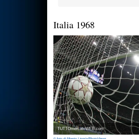
Italia 1968
TUTTOmercatoWEB.com
© foto di Alberto Lingria/PhotoViews