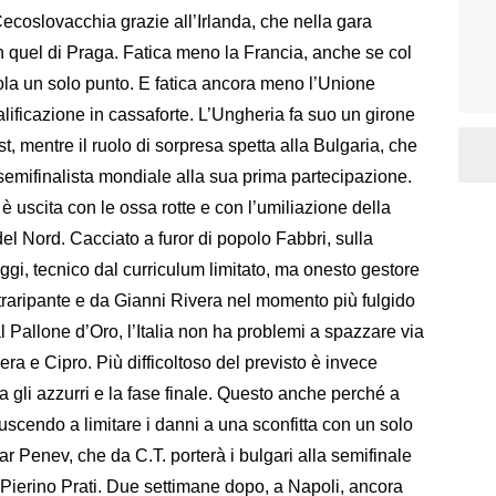
Cecoslovacchia grazie all’Irlanda, che nella gara
n quel di Praga. Fatica meno la Francia, anche se col
ola un solo punto. E fatica ancora meno l’Unione
ualificazione in cassaforte. L’Ungheria fa suo un girone
, mentre il ruolo di sorpresa spetta alla Bulgaria, che
o semifinalista mondiale alla sua prima partecipazione.
 è uscita con le ossa rotte e con l’umiliazione della
 del Nord. Cacciato a furor di popolo Fabbri, sulla
gi, tecnico dal curriculum limitato, ma onesto gestore
traripante e da Gianni Rivera nel momento più fulgido
al Pallone d’Oro, l’Italia non ha problemi a spazzare via
ra e Cipro. Più difficoltoso del previsto è invece
ra gli azzurri e la fase finale. Questo anche perché a
iuscendo a limitare i danni a una sconfitta con un solo
tar Penev, che da C.T. porterà i bulgari alla semifinale
i Pierino Prati. Due settimane dopo, a Napoli, ancora