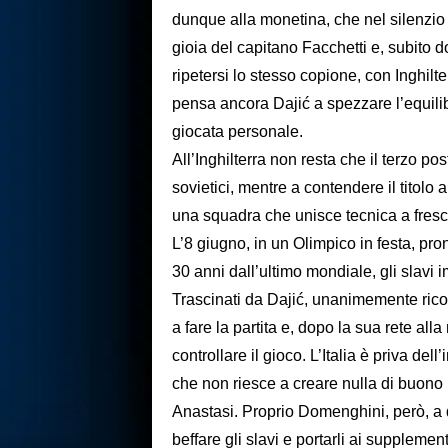
dunque alla monetina, che nel silenzio 
gioia del capitano Facchetti e, subito dop
ripetersi lo stesso copione, con Inghilt
pensa ancora Dajić a spezzare l’equilib
giocata personale.
All’Inghilterra non resta che il terzo po
sovietici, mentre a contendere il titolo a
una squadra che unisce tecnica a fres
L’8 giugno, in un Olimpico in festa, pron
30 anni dall’ultimo mondiale, gli slavi 
Trascinati da Dajić, unanimemente rico
a fare la partita e, dopo la sua rete al
controllare il gioco. L’Italia è priva de
che non riesce a creare nulla di buono 
Anastasi. Proprio Domenghini, però, a d
beffare gli slavi e portarli ai supplemen