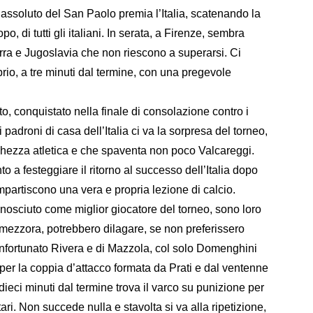
assoluto del San Paolo premia l’Italia, scatenando la
o, di tutti gli italiani. In serata, a Firenze, sembra
erra e Jugoslavia che non riescono a superarsi. Ci
rio, a tre minuti dal termine, con una pregevole
sto, conquistato nella finale di consolazione contro i
i padroni di casa dell’Italia ci va la sorpresa del torneo,
chezza atletica e che spaventa non poco Valcareggi.
to a festeggiare il ritorno al successo dell’Italia dopo
impartiscono una vera e propria lezione di calcio.
nosciuto come miglior giocatore del torneo, sono loro
la mezzora, potrebbero dilagare, se non preferissero
ll’infortunato Rivera e di Mazzola, col solo Domenghini
per la coppia d’attacco formata da Prati e dal ventenne
ieci minuti dal termine trova il varco su punizione per
tari. Non succede nulla e stavolta si va alla ripetizione,