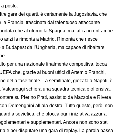
 a posto.
tre gare dei quarti, è certamente la Jugoslavia, che
la Francia, trascinata dal talentuoso attaccante
ll’andata che al ritorno la Spagna, ma fatica in entrambe
do anzi la rimonta a Madrid. Rimonta che riesce
o a Budapest dall’Ungheria, ma capace di ribaltare
ine.
o alto per una nazionale finalmente competitiva, tocca
UEFA che, grazie ai buoni uffici di Artemio Franchi,
one della fase finale. La semifinale, giocata a Napoli, è
ici. Valcareggi schiera una squadra tecnica e offensiva,
contare su Pierino Prati, assistito da Mazzola e Rivera
), con Domenghini all’ala destra. Tutto questo, però, non
guardia sovietica, che blocca ogni iniziativa azzurra
i regolamentari e supplementari. Ancora non sono stati
teriale per disputare una gara di replay. La parola passa