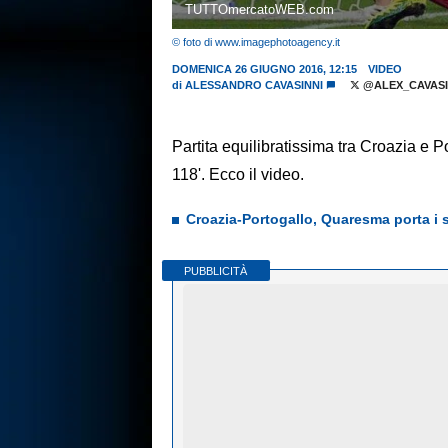
TUTTOmercatoWEB.com
© foto di www.imagephotoagency.it
DOMENICA 26 GIUGNO 2016, 12:15
VIDEO
di
ALESSANDRO CAVASINNI
@ALEX_CAVASI
Partita equilibratissima tra Croazia e P
118'. Ecco il video.
Croazia-Portogallo, Quaresma porta i s
PUBBLICITÀ