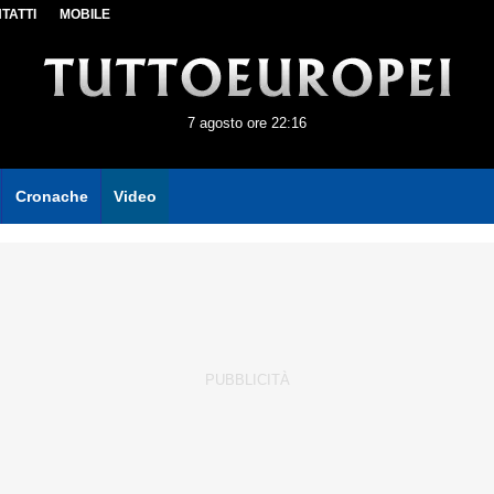
TATTI
MOBILE
7 agosto ore 22:16
Cronache
Video