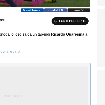
vedi letture
condividi
tweet
NNI
FONTI PREFERITE
ortogallo, decisa da un tap-indi
Ricardo Quaresma
al
uoi ai quarti