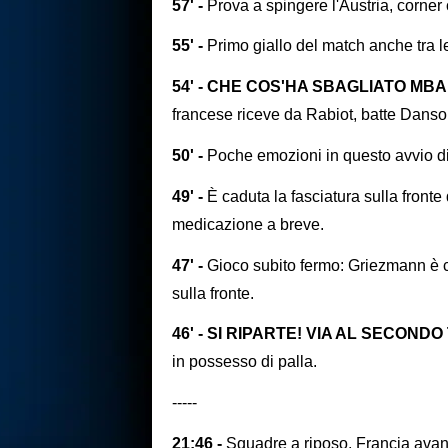
57' -
Prova a spingere l'Austria, corner
55' -
Primo giallo del match anche tra le
54' - CHE COS'HA SBAGLIATO MBAP
francese riceve da Rabiot, batte Danso 
50' -
Poche emozioni in questo avvio di
49' -
È caduta la fasciatura sulla fron
medicazione a breve.
47' -
Gioco subito fermo: Griezmann è ca
sulla fronte.
46' - SI RIPARTE! VIA AL SECOND
in possesso di palla.
-----
21:46 -
Squadre a riposo, Francia ava