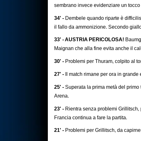
sembrano invece evidenziare un tocco 
34' -
Dembele quando riparte è difficil
il fallo da ammonizione. Secondo giallo 
33' - AUSTRIA PERICOLOSA!
Baumga
Maignan che alla fine evita anche il cal
30' -
Problemi per Thuram, colpito al t
27' -
Il match rimane per ora in grande e
25' -
Superata la prima metà del primo t
Arena.
23' -
Rientra senza problemi Grillitsch, 
Francia continua a fare la partita.
21' -
Problemi per Grillitsch, da capirne