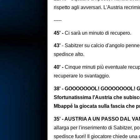
rispetto agli avversari. L'Austria recrim
-----
45' -
Ci sarà un minuto di recupero.
43'
- Sabitzer su calcio d'angolo penne
spedisce alto.
40' -
Cinque minuti più eventuale recupe
recuperare lo svantaggio.
38' - GOOOOOOOL! GOOOOOOOL! 
Sfortunatissima l'Austria che subisc
Mbappé la giocata sulla fascia che pr
35' - AUSTRIA A UN PASSO DAL V
allarga per l'inserimento di Sabitzer,
spedisce fuori! Il giocatore chiede una 