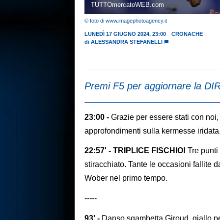
TUTTOmercatoWEB.com
© foto di www.imagephotoagency.it
LUNEDÌ 17 GIUGNO 2024, 23:00
CRONACHE
di
ALESSANDRA STEFANELLI
Premi F5 per aggiornare la DI
23:00 -
Grazie per essere stati con noi,
approfondimenti sulla kermesse iridata
22:57' - TRIPLICE FISCHIO!
Tre punti
stiracchiato. Tante le occasioni fallite d
Wober nel primo tempo.
-----
93' -
Danso sgambetta Giroud, giallo per