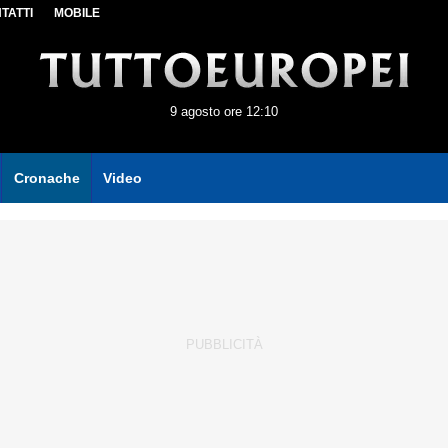
TATTI
MOBILE
9 agosto ore 12:10
Cronache
Video