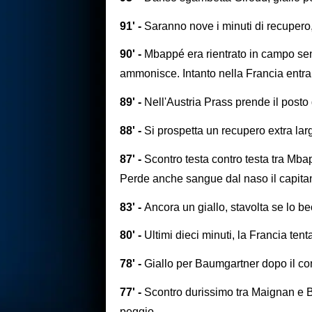
91' -
Saranno nove i minuti di recupero, 
90' -
Mbappé era rientrato in campo sen
ammonisce. Intanto nella Francia entr
89' -
Nell'Austria Prass prende il post
88' -
Si prospetta un recupero extra lar
87' -
Scontro testa contro testa tra Mb
Perde anche sangue dal naso il capitano
83' -
Ancora un giallo, stavolta se lo 
80' -
Ultimi dieci minuti, la Francia tenta
78' -
Giallo per Baumgartner dopo il c
77' -
Scontro durissimo tra Maignan e B
peggio.