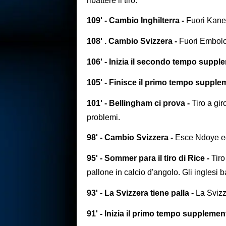
ribattere il tiro.
109' - Cambio Inghilterra -
Fuori Kane
108' . Cambio Svizzera -
Fuori Embolo,
106' - Inizia il secondo tempo suppl
105' - Finisce il primo tempo supple
101' - Bellingham ci prova -
Tiro a gi
problemi.
98' - Cambio Svizzera -
Esce Ndoye ed
95' - Sommer para il tiro di Rice -
Tiro
pallone in calcio d'angolo. Gli inglesi
93' - La Svizzera tiene palla -
La Svizz
91' - Inizia il primo tempo suppleme