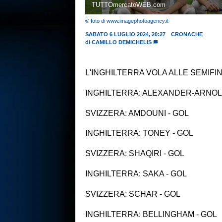
TUTTOmercatoWEB.com
© foto di www.imagephotoagency.it
SABATO 6 LUGLIO 2024, 20:27
CRONACHE
di
CAMILLO DEMICHELIS
L'INGHILTERRA VOLA ALLE SEMIFIN
INGHILTERRA: ALEXANDER-ARNOL
SVIZZERA: AMDOUNI - GOL
INGHILTERRA: TONEY - GOL
SVIZZERA: SHAQIRI - GOL
INGHILTERRA: SAKA - GOL
SVIZZERA: SCHAR - GOL
INGHILTERRA: BELLINGHAM - GOL