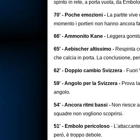
spinto in rete, a porta vuota, da Embolo
70' - Poche emozioni -
La partite vive 
momento i portieri non hanno ancora fa
66' - Ammonito Kane -
Leggera gomitat
65' - Aebischer altissimo -
Respinta cor
che calcia in porta. La conclusione, però
62' - Doppio cambio Svizzera
- Fuori
59' - Angolo per la Svizzera -
Prova la
angolo.
54' - Ancora ritmi bassi -
Non riesce ad
squadre non vogliono scoprirsi.
51' - Embolo pericoloso
- L'attaccant
però, è troppo debole.