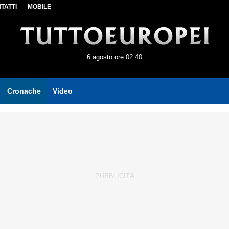
TATTI
MOBILE
6 agosto ore 02:40
Cronache
Video