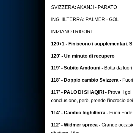
SVIZZERA: AKANJI - PARATO
INGHILTERRA: PALMER - GOL
INIZIANO I RIGORI
120+1 - Finiscono i supplementari. Si 
120' - Un minuto di recupero
119' - Subito Amdouni -
Botta da fuori
118' - Doppio cambio Svizzera -
Fuor
117' - PALO DI SHAQIRI -
Prova il gol
conclusione, però, prende l'incrocio dei
114' - Cambio Inghilterra -
Fuori Foden
112' - Widmer spreca -
Grande occasio