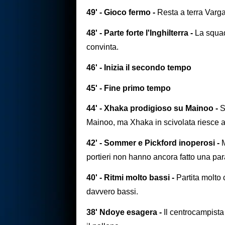
49' - Gioco fermo -
Resta a terra Varg
48' - Parte forte l'Inghilterra -
La squad
convinta.
46' - Inizia il secondo tempo
45' - Fine primo tempo
44' - Xhaka prodigioso su Mainoo -
S
Mainoo, ma Xhaka in scivolata riesce ad
42' - Sommer e Pickford inoperosi -
M
portieri non hanno ancora fatto una par
40' - Ritmi molto bassi -
Partita molto 
davvero bassi.
38' Ndoye esagera -
Il centrocampista 