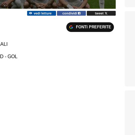
vedi letture
condividi
tweet
FONTI PREFERITE
ALI
D - GOL