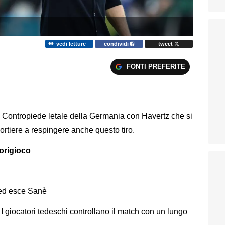
vedi letture
condividi
tweet
FONTI PREFERITE
- Contropiede letale della Germania con Havertz che si
ortiere a respingere anche questo tiro.
uorigioco
ed esce Sanè
I giocatori tedeschi controllano il match con un lungo