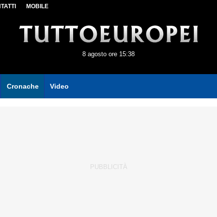
TATTI
MOBILE
8 agosto ore 15:38
Cronache
Video