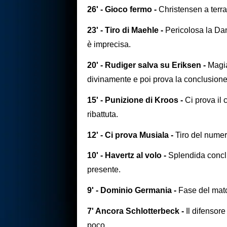
26' - Gioco fermo -
Christensen a terra
23' - Tiro di Maehle -
Pericolosa la Dan
è imprecisa.
20' - Rudiger salva su Eriksen -
Magia
divinamente e poi prova la conclusione.
15' - Punizione di Kroos -
Ci prova il 
ribattuta.
12' - Ci prova Musiala -
Tiro del numer
10' - Havertz al volo -
Splendida concl
presente.
9' - Dominio Germania -
Fase del matc
7' Ancora Schlotterbeck -
Il difensore
poco