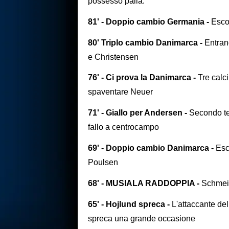
possesso palla.
81' - Doppio cambio Germania -
Esco
80' Triplo cambio Danimarca -
Entran
e Christensen
76' - Ci prova la Danimarca -
Tre calc
spaventare Neuer
71' - Giallo per Andersen -
Secondo te
fallo a centrocampo
69' - Doppio cambio Danimarca -
Esc
Poulsen
68' - MUSIALA RADDOPPIA -
Schmeic
65' - Hojlund spreca -
L'attaccante de
spreca una grande occasione