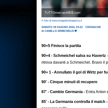
TUTTOmercatoWEB.com
© foto di www.imagephotoagency.it
SABATO 29 GIUGNO 2024, 23:22
CRONACHE
di
CAMILLO DEMICHELIS
90+5 Finisce la partita
90+4 - Schmeichel salva su Havertz
ritrova davanti a Schmeichel. Bravo il p
90+ 1 - Annullato il gol di Wirtz per f
90' - Cinque minuti di recupero
87' - Cambio Germania -
Entra Anton 
85' - La Germania controlla il match -