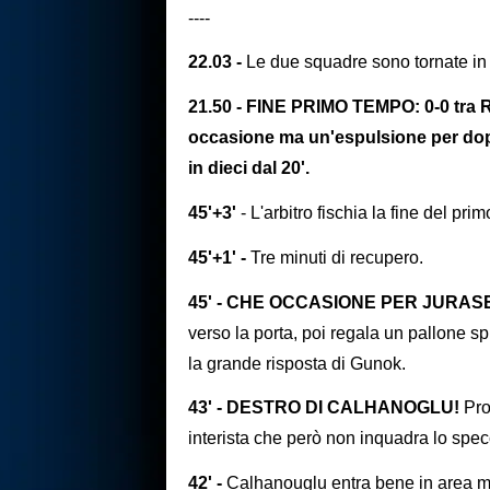
----
22.03 -
Le due squadre sono tornate in
21.50 - FINE PRIMO TEMPO: 0-0 tra 
occasione ma un'espulsione per dop
in dieci dal 20'.
45'+3'
- L'arbitro fischia la fine del pr
45'+1' -
Tre minuti di recupero.
45' - CHE OCCASIONE PER JURAS
verso la porta, poi regala un pallone s
la grande risposta di Gunok.
43' - DESTRO DI CALHANOGLU!
Pro
interista che però non inquadra lo spec
42' -
Calhanouglu entra bene in area ma