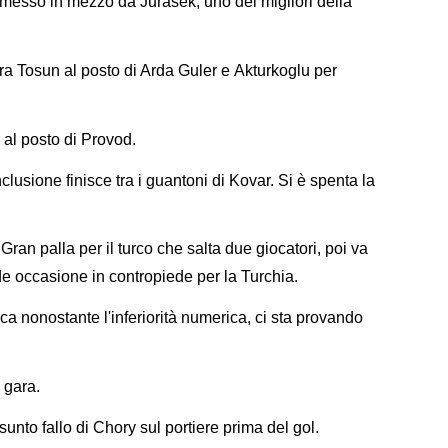
 messo in mezzo da Jurasek, uno dei migliori della
ra Tosun al posto di Arda Guler e Akturkoglu per
 al posto di Provod.
lusione finisce tra i guantoni di Kovar. Si è spenta la
!
Gran palla per il turco che salta due giocatori, poi va
de occasione in contropiede per la Turchia.
a nonostante l'inferiorità numerica, ci sta provando
a gara.
sunto fallo di Chory sul portiere prima del gol.