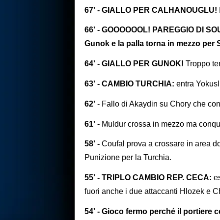
67' - GIALLO PER CALHANOUGLU!
66' - GOOOOOOL! PAREGGIO DI SOUCE
Gunok e la palla torna in mezzo per 
64' - GIALLO PER GUNOK!
Troppo te
63' - CAMBIO TURCHIA:
entra Yokusl
62'
- Fallo di Akaydin su Chory che con
61' -
Muldur crossa in mezzo ma conquis
58' -
Coufal prova a crossare in area d
Punizione per la Turchia.
55' - TRIPLO CAMBIO REP. CECA:
e
fuori anche i due attaccanti Hlozek e C
54' - Gioco fermo perché il portiere