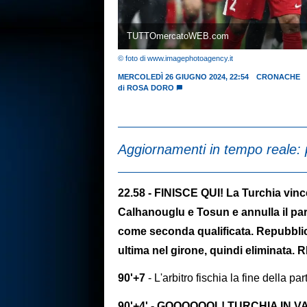
TUTTOmercatoWEB.com
© foto di www.imagephotoagency.it
MERCOLEDÌ 26 GIUGNO 2024, 22:54
CRONACHE
di
ROSA DORO
Aggiornamenti in tempo reale: 
22.58 - FINISCE QUI! La Turchia vince 2
Calhanouglu e Tosun e annulla il par
come seconda qualificata. Repubblica
ultima nel girone, quindi eliminata
90'+7
- L'arbitro fischia la fine della par
90'+4' - GOOOOOOL! TURCHIA IN VAN