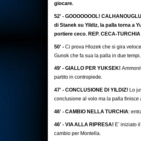
giocare.
52' - GOOOOOOOL! CALHANOUGLU P
di Stanek su Yildiz, la palla torna a Y
portiere ceco. REP. CECA-TURCHIA 
50' -
Ci prova Hlozek che si gira velocem
Gunok che fa sua la palla in due tempi
49' - GIALLO PER YUKSEK!
Ammonito
partito in contropiede.
47' - CONCLUSIONE DI YILDIZ!
Lo ju
conclusione al volo ma la palla finisce 
46' - CAMBIO NELLA TURCHIA
: ent
46' - VIA ALLA RIPRESA!
E' iniziato
cambio per Montella.