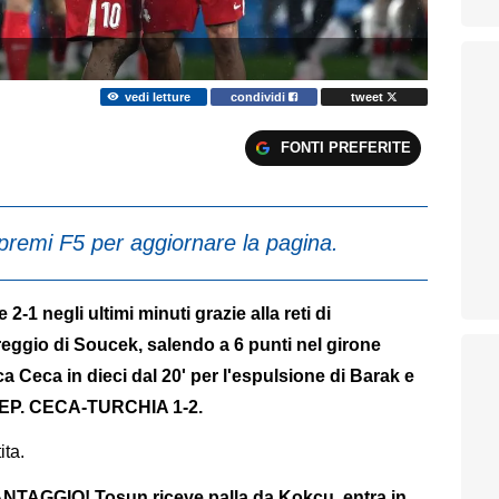
vedi letture
condividi
tweet
FONTI PREFERITE
premi F5 per aggiornare la pagina.
-1 negli ultimi minuti grazie alla reti di
eggio di Soucek, salendo a 6 punti nel girone
 Ceca in dieci dal 20' per l'espulsione di Barak e
. REP. CECA-TURCHIA 1-2.
tita.
TAGGIO! Tosun riceve palla da Kokcu, entra in