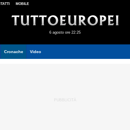
TATTI
MOBILE
6 agosto ore 22:25
Cronache
Video