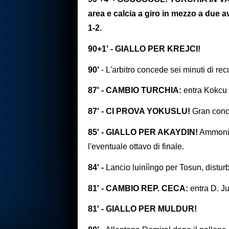
area e calcia a giro in mezzo a due a
1-2.
90+1' - GIALLO PER KREJCI!
90'
- L'arbitro concede sei minuti di re
87' - CAMBIO TURCHIA:
entra Kokcu 
87' - CI PROVA YOKUSLU!
Gran concl
85' - GIALLO PER AKAYDIN!
Ammonizi
l'eventuale ottavo di finale.
84' -
Lancio luinììngo per Tosun, distur
81' - CAMBIO REP. CECA:
entra D. J
81' - GIALLO PER MULDUR!