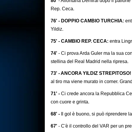
80'
- Allontana Demiral dopo il pallone
Rep. Ceca.
76' - DOPPIO CAMBIO TURCHIA
:
ent
Yildiz.
75' - CAMBIO REP. CECA:
entra Lingr
74'
- Ci prova Arda Guler ma la sua conc
stellina del Real Madrid nella ripresa.
73' - ANCORA YILDIZ STREPITOSO
al tiro ma viene murato in corner. Gran
71' -
Ci crede ancora la Repubblica Cec
con cuore e grinta.
68' -
Il gol è buono, si può riprendere l
67'
- C'è il controllo del VAR per un pre